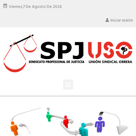
Viernes,
7 De Agosto De 2026
Iniciar sesión