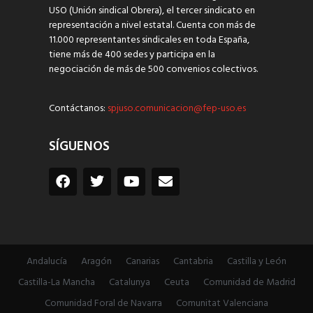
USO (Unión sindical Obrera), el tercer sindicato en
representación a nivel estatal. Cuenta con más de
11.000 representantes sindicales en toda España,
tiene más de 400 sedes y participa en la
negociación de más de 500 convenios colectivos.
Contáctanos:
spjuso.comunicacion@fep-uso.es
SÍGUENOS
Andalucía
Aragón
Canarias
Cantabria
Castilla y León
Castilla-La Mancha
Catalunya
Ceuta
Comunidad de Madrid
Comunidad Foral de Navarra
Comunitat Valenciana