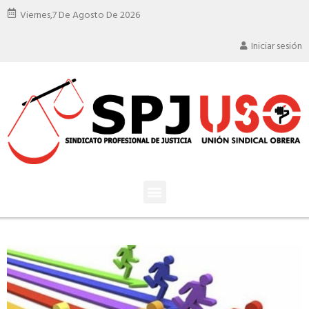
Viernes,
7 De Agosto De 2026
Iniciar sesión