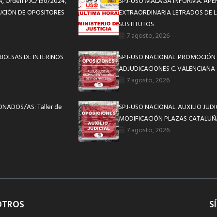
, Orden PJC/150/2024,
SPJ-USO MÁLAGA INFORMA. APE
IBUCIÓN DE OPOSITORES
EXTRAORDINARIA LETRADOS DE L
SUSTITUTOS
7 agosto, 2026
BOLSAS DE INTERINOS
SPJ-USO NACIONAL. PROMOCIÓN 
ADJUDICACIONES C. VALENCIANA
7 agosto, 2026
ONADOS/AS: Taller de
SPJ-USO NACIONAL. AUXILIO JUD
MODIFICACIÓN PLAZAS CATALUÑ
7 agosto, 2026
OTROS
S