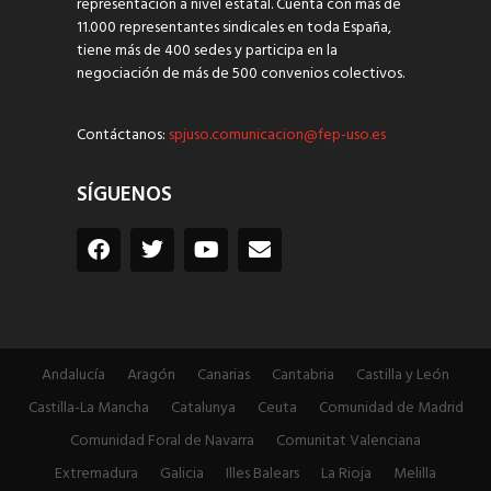
representación a nivel estatal. Cuenta con más de
11.000 representantes sindicales en toda España,
tiene más de 400 sedes y participa en la
negociación de más de 500 convenios colectivos.
Contáctanos:
spjuso.comunicacion@fep-uso.es
SÍGUENOS
Andalucía
Aragón
Canarias
Cantabria
Castilla y León
Castilla-La Mancha
Catalunya
Ceuta
Comunidad de Madrid
Comunidad Foral de Navarra
Comunitat Valenciana
Extremadura
Galicia
Illes Balears
La Rioja
Melilla