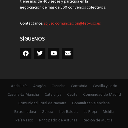
tiene más de 400 sedes y participa en la
negociación de más de 500 convenios colectivos.
Contáctanos:
spjuso.comunicacion@fep-uso.es
SÍGUENOS
Andalucía
Aragón
Canarias
Cantabria
Castilla y León
Castilla-La Mancha
Catalunya
Ceuta
Comunidad de Madrid
Comunidad Foral de Navarra
Comunitat Valenciana
Extremadura
Galicia
Illes Balears
La Rioja
Melilla
País Vasco
Principado de Asturias
Región de Murcia