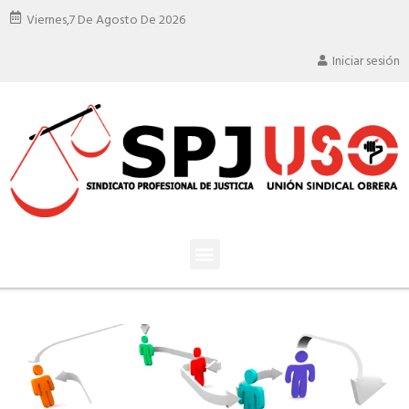
Viernes,
7 De Agosto De 2026
Iniciar sesión