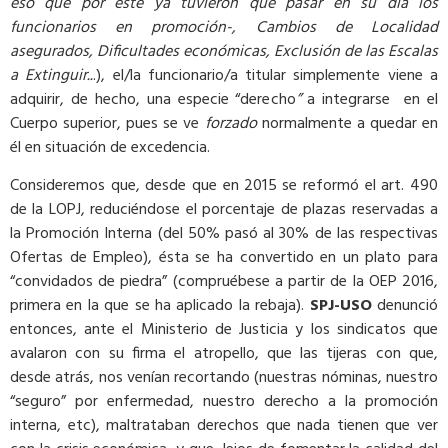
eso que por éste ya tuvieron que pasar en su día los
funcionarios en promoción-, Cambios de Localidad
asegurados, Dificultades económicas, Exclusión de las Escalas
a Extinguir..
.), el/la funcionario/a titular simplemente viene a
adquirir, de hecho, una especie “derecho
”
a integrarse en el
Cuerpo superior, pues se ve
forzado
normalmente a quedar en
él en situación de excedencia.
Consideremos que, desde que en 2015 se reformó el art. 490
de la LOPJ, reduciéndose el porcentaje de plazas reservadas a
la Promoción Interna (del 50% pasó al 30% de las respectivas
Ofertas de Empleo), ésta se ha convertido en un plato para
“convidados de piedra” (compruébese a partir de la OEP 2016,
primera en la que se ha aplicado la rebaja).
SPJ-USO
denunció
entonces, ante el Ministerio de Justicia y los sindicatos que
avalaron con su firma el atropello, que las tijeras con que,
desde atrás, nos venían recortando (nuestras nóminas, nuestro
“seguro” por enfermedad, nuestro derecho a la promoción
interna, etc), maltrataban derechos que nada tienen que ver