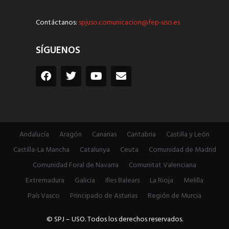
Contáctanos:
spjuso.comunicacion@fep-uso.es
SÍGUENOS
Andalucía
Aragón
Canarias
Cantabria
Castilla y León
Castilla-La Mancha
Catalunya
Ceuta
Comunidad de Madrid
Comunidad Foral de Navarra
Comunitat Valenciana
Extremadura
Galicia
Illes Balears
La Rioja
Melilla
País Vasco
Principado de Asturias
Región de Murcia
© SPJ – USO. Todos los derechos reservados.