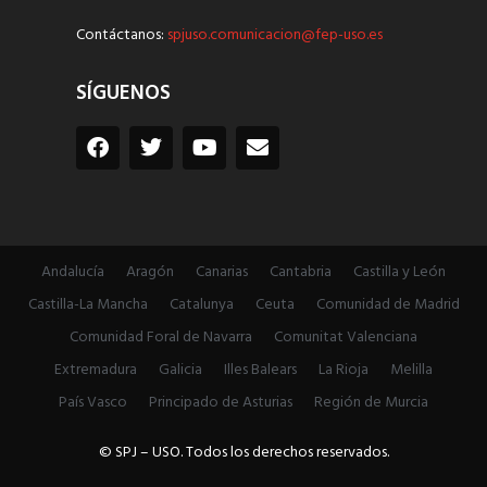
Contáctanos:
spjuso.comunicacion@fep-uso.es
SÍGUENOS
Andalucía
Aragón
Canarias
Cantabria
Castilla y León
Castilla-La Mancha
Catalunya
Ceuta
Comunidad de Madrid
Comunidad Foral de Navarra
Comunitat Valenciana
Extremadura
Galicia
Illes Balears
La Rioja
Melilla
País Vasco
Principado de Asturias
Región de Murcia
© SPJ – USO. Todos los derechos reservados.