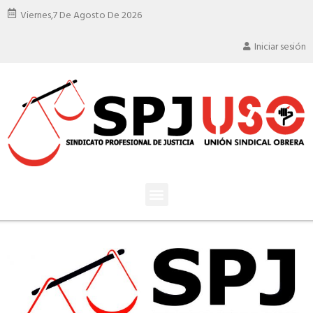
Viernes,
7 De Agosto De 2026
Iniciar sesión