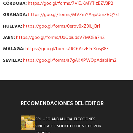
CÓRDOBA:
https://goo.gl/forms/7VIEJKMYTlzEZV3P2
GRANADA:
https://goo.gl/forms/MVZmYAajoUmZBQYx1
HUELVA:
https://goo.gl/forms/0erov8xZ0IiJjjBr1
JAEN:
https://goo.gl/forms/UxOdiudsV7MOEa7n2
MALAGA:
https://goo.gl/forms/rRC6AkzEImKosj383
SEVILLA:
https://goo.gl/forms/a7gAKXPWQpAdabHm2
RECOMENDACIONES DEL EDITOR
SPJ-USO ANDALUCÍA. ELECCIONES
SINDICALES. SOLICITUD DE VOTO POR