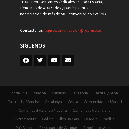
11.000 representantes sindicales en toda España,
tiene más de 400 sedes y participa en la
negociación de más de 500 convenios colectivos.
Contáctanos:
spjuso.comunicacion@fep-uso.es
SÍGUENOS
Andalucía
Aragón
Canarias
Cantabria
Castilla y León
Castilla-La Mancha
Catalunya
Ceuta
Comunidad de Madrid
Comunidad Foral de Navarra
Comunitat Valenciana
Extremadura
Galicia
Illes Balears
La Rioja
Melilla
País Vasco
Principado de Asturias
Región de Murcia