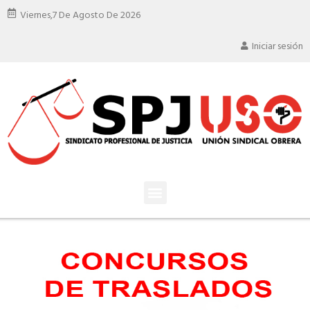
Viernes,
7 De Agosto De 2026
Iniciar sesión