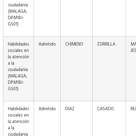
ciudadanía
(MALAGA,
DPM18J-
GS01)
Habilidades
Admitido
CHIMENO
ZORRILLA
MA
sociales en
JE
la atención
a la
ciudadanía
(MALAGA,
DPM18J-
GS01)
Habilidades
Admitido
DIAZ
CASADO
RE
sociales en
la atención
a la
ciudadanía