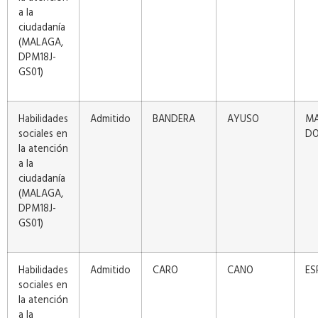
a la
ciudadanía
(MALAGA,
DPM18J-
GS01)
Habilidades
Admitido
BANDERA
AYUSO
MA
sociales en
DO
la atención
a la
ciudadanía
(MALAGA,
DPM18J-
GS01)
Habilidades
Admitido
CARO
CANO
ES
sociales en
la atención
a la