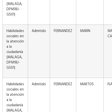
(MALAGA,
DPM18J-
GS01)
Habilidades
Admitido
FERNANDEZ
MARIN
MA
sociales en
CA
la atención
a la
ciudadanía
(MALAGA,
DPM18J-
GS01)
Habilidades
Admitido
FERNANDEZ
MARTOS
IS
sociales en
la atención
a la
ciudadanía
(MALAGA,