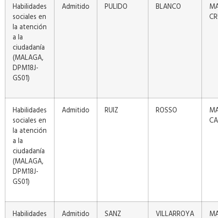
Habilidades
Admitido
PULIDO
BLANCO
MA
sociales en
CR
la atención
a la
ciudadanía
(MALAGA,
DPM18J-
GS01)
Habilidades
Admitido
RUIZ
ROSSO
MA
sociales en
CA
la atención
a la
ciudadanía
(MALAGA,
DPM18J-
GS01)
Habilidades
Admitido
SANZ
VILLARROYA
MA