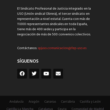
El Sindicato Profesional de Justicia integrado en la
USO (Unión sindical Obrera), el tercer sindicato en
representación a nivel estatal. Cuenta con más de
11.000 representantes sindicales en toda España,
tiene más de 400 sedes y participa en la
negociación de más de 500 convenios colectivos.
Contáctanos:
spjuso.comunicacion@fep-uso.es
SÍGUENOS
Andalucía
Aragón
Canarias
Cantabria
Castilla y León
Castilla-La Mancha
Catalunya
Ceuta
Comunidad de Madrid