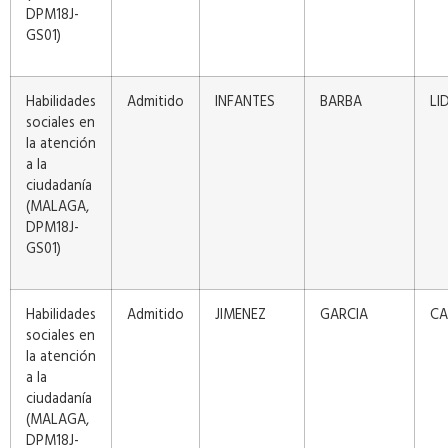
DPM18J-
GS01)
Habilidades
Admitido
INFANTES
BARBA
LI
sociales en
la atención
a la
ciudadanía
(MALAGA,
DPM18J-
GS01)
Habilidades
Admitido
JIMENEZ
GARCIA
CA
sociales en
la atención
a la
ciudadanía
(MALAGA,
DPM18J-