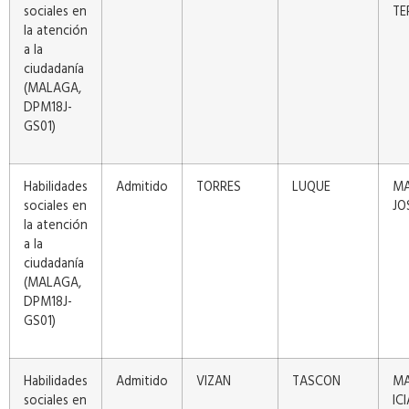
sociales en
TE
la atención
a la
ciudadanía
(MALAGA,
DPM18J-
GS01)
Habilidades
Admitido
TORRES
LUQUE
MA
sociales en
JO
la atención
a la
ciudadanía
(MALAGA,
DPM18J-
GS01)
Habilidades
Admitido
VIZAN
TASCON
MA
sociales en
IC