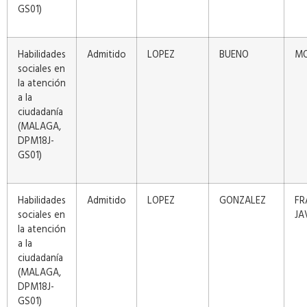
GS01)
Habilidades
Admitido
LOPEZ
BUENO
MO
sociales en
la atención
a la
ciudadanía
(MALAGA,
DPM18J-
GS01)
Habilidades
Admitido
LOPEZ
GONZALEZ
FR
sociales en
JA
la atención
a la
ciudadanía
(MALAGA,
DPM18J-
GS01)