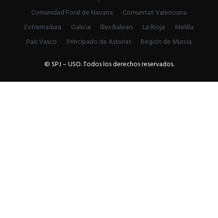
Comunidad Foral de Navarra
Comunitat Valenciana
Extremadura
Galicia
Illes Balears
La Rioja
Melilla
País Vasco
Principado de Asturias
Región de Murcia
© SPJ – USO. Todos los derechos reservados.