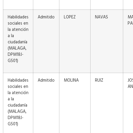
Habilidades
Admitido
LOPEZ
NAVAS
MA
sociales en
PA
la atención
a la
ciudadanía
(MALAGA,
DPM18J-
GS01)
Habilidades
Admitido
MOLINA
RUIZ
JO
sociales en
AN
la atención
a la
ciudadanía
(MALAGA,
DPM18J-
GS01)