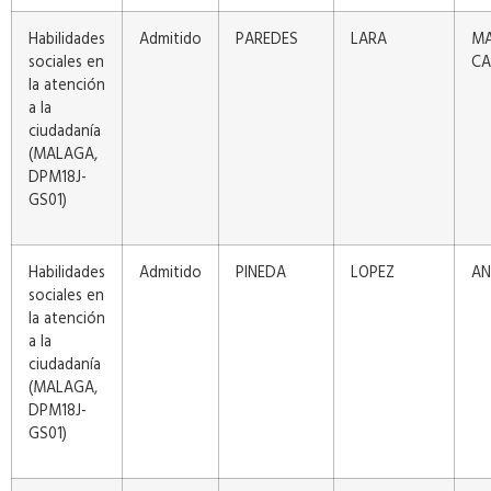
Habilidades
Admitido
PAREDES
LARA
MA
sociales en
CA
la atención
a la
ciudadanía
(MALAGA,
DPM18J-
GS01)
Habilidades
Admitido
PINEDA
LOPEZ
AN
sociales en
la atención
a la
ciudadanía
(MALAGA,
DPM18J-
GS01)