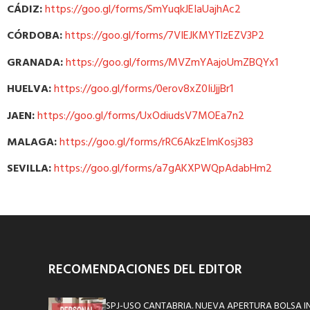
CÁDIZ:
https://goo.gl/forms/SmYuqkJEIaUajhAc2
CÓRDOBA:
https://goo.gl/forms/7VIEJKMYTlzEZV3P2
GRANADA:
https://goo.gl/forms/MVZmYAajoUmZBQYx1
HUELVA:
https://goo.gl/forms/0erov8xZ0IiJjjBr1
JAEN:
https://goo.gl/forms/UxOdiudsV7MOEa7n2
MALAGA:
https://goo.gl/forms/rRC6AkzEImKosj383
SEVILLA:
https://goo.gl/forms/a7gAKXPWQpAdabHm2
RECOMENDACIONES DEL EDITOR
SPJ-USO CANTABRIA. NUEVA APERTURA BOLSA I