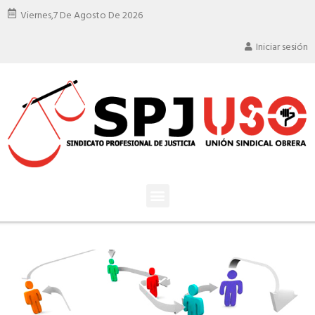
Viernes,
7 De Agosto De 2026
Iniciar sesión