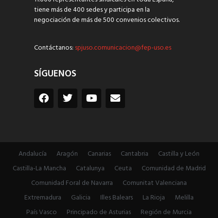
tiene más de 400 sedes y participa en la
negociación de más de 500 convenios colectivos.
Contáctanos:
spjuso.comunicacion@fep-uso.es
SÍGUENOS
Andalucía
Aragón
Canarias
Cantabria
Castilla y León
Castilla-La Mancha
Catalunya
Ceuta
Comunidad de Madrid
Comunidad Foral de Navarra
Comunitat Valenciana
Extremadura
Galicia
Illes Balears
La Rioja
Melilla
País Vasco
Principado de Asturias
Región de Murcia