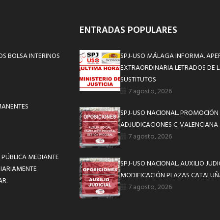
ENTRADAS POPULARES
S BOLSA INTERINOS
SPJ-USO MÁLAGA INFORMA. APE
EXTRAORDINARIA LETRADOS DE L
SUSTITUTOS
7 agosto, 2026
MANENTES
SPJ-USO NACIONAL. PROMOCIÓN 
ADJUDICACIONES C. VALENCIANA
7 agosto, 2026
 PÚBLICA MEDIANTE
SPJ-USO NACIONAL. AUXILIO JUD
DIARIAMENTE
MODIFICACIÓN PLAZAS CATALUÑ
AR.
7 agosto, 2026