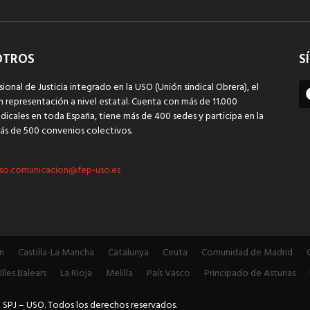
OTROS
S
sional de Justicia integrado en la USO (Unión sindical Obrera), el
n representación a nivel estatal. Cuenta con más de 11.000
dicales en toda España, tiene más de 400 sedes y participa en la
ás de 500 convenios colectivos.
so.comunicacion@fep-uso.es
n
Castilla-La Mancha
Catalunya
Ceuta
Comunidad de Madrid
Illes Balears
La Rioja
Melilla
País Vasco
Principado de Asturias
 SPJ – USO. Todos los derechos reservados.