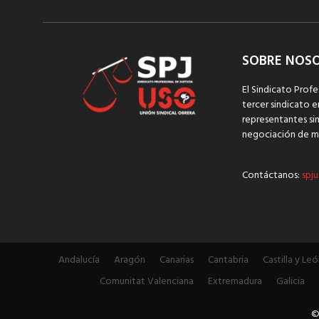
SOBRE NOS
El Sindicato Profe
tercer sindicato e
representantes sin
negociación de m
Contáctanos:
spju
Andalucía
Aragón
Canarias
Cantabria
Castilla y Leó
Comunitat Valenciana
Extremadura
Galicia
©