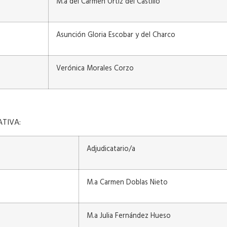
M.a del Carmen Ortiz del Castillo
Asunción Gloria Escobar y del Charco
Verónica Morales Corzo
ATIVA:
Adjudicatario/a
M.a Carmen Doblas Nieto
M.a Julia Fernández Hueso