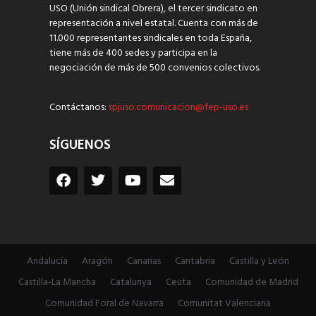
USO (Unión sindical Obrera), el tercer sindicato en
representación a nivel estatal. Cuenta con más de
11.000 representantes sindicales en toda España,
tiene más de 400 sedes y participa en la
negociación de más de 500 convenios colectivos.
Contáctanos:
spjuso.comunicacion@fep-uso.es
SÍGUENOS
Andalucía
Aragón
Canarias
Cantabria
Castilla y León
Castilla-La Mancha
Catalunya
Ceuta
Comunidad de Madrid
Comunidad Foral de Navarra
Comunitat Valenciana