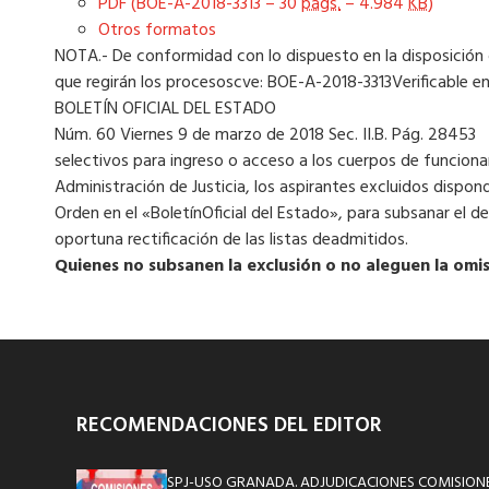
PDF (BOE-A-2018-3313 – 30
págs.
– 4.984
KB
)
Otros formatos
NOTA.- De conformidad con lo dispuesto en la disposición
que regirán los procesoscve: BOE-A-2018-3313Verificable 
BOLETÍN OFICIAL DEL ESTADO
Núm. 60 Viernes 9 de marzo de 2018 Sec. II.B. Pág. 28453
selectivos para ingreso o acceso a los cuerpos de funcionari
Administración de Justicia, los aspirantes excluidos dispon
Orden en el «BoletínOficial del Estado», para subsanar el d
oportuna rectificación de las listas deadmitidos.
Quienes no subsanen la exclusión o no aleguen la omisi
RECOMENDACIONES DEL EDITOR
SPJ-USO GRANADA. ADJUDICACIONES COMISIONE