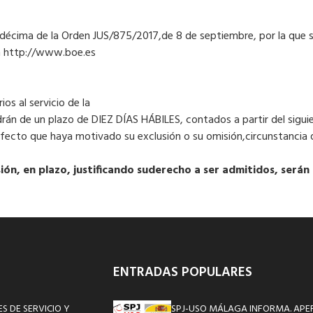
 décima de la Orden JUS/875/2017,de 8 de septiembre, por la que 
en http://www.boe.es
os al servicio de la
drán de un plazo de DIEZ DÍAS HÁBILES, contados a partir del siguie
efecto que haya motivado su exclusión o su omisión,circunstancia q
ón, en plazo, justificando su
derecho a ser admitidos, serán 
ENTRADAS POPULARES
S DE SERVICIO Y
SPJ-USO MÁLAGA INFORMA. APE