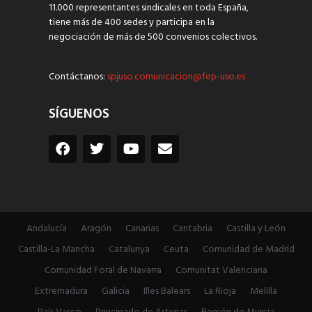
11.000 representantes sindicales en toda España,
tiene más de 400 sedes y participa en la
negociación de más de 500 convenios colectivos.
Contáctanos:
spjuso.comunicacion@fep-uso.es
SÍGUENOS
Andalucía
Aragón
Canarias
Cantabria
Castilla y León
Castilla-La Mancha
Catalunya
Ceuta
Comunidad de Madrid
Comunidad Foral de Navarra
Comunitat Valenciana
Extremadura
Galicia
Illes Balears
La Rioja
Melilla