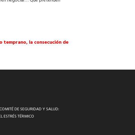
ieren negociar… Que pretenden
 o temprano, la consecución de
 COMITÉ DE SEGURIDAD Y SALUD:
L ESTRÉS TÉRMICO