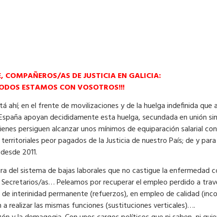
E, COMPAÑEROS/AS DE JUSTICIA EN GALICIA:
ODOS ESTAMOS CON VOSOTROS!!!
stá ahí; en el frente de movilizaciones y de la huelga indefinida que 
España apoyan decididamente esta huelga, secundada en unión sindi
quienes persiguen alcanzar unos mínimos de equiparación salarial co
erritoriales peor pagados de la Justicia de nuestro País; de y para
 desde 2011.
ura del sistema de bajas laborales que no castigue la enfermedad con
, Secretarios/as… Peleamos por recuperar el empleo perdido a trav
de interinidad permanente (refuerzos), en empleo de calidad (inc
n a realizar las mismas funciones (sustituciones verticales)….