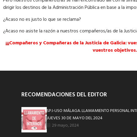
Pero nuestros compañeros/as se han encontrado allí con la sinra
dirigir los destinos de la Administración Pública en base a la impos
¿Acaso no es justo lo que se reclama?
¿Acaso no asiste la razón a nuestros compañeros/as de la Justici
¡¡¡Compañeros y Compañeras de la Justicia de Galicia: vu
vuestros objetivos. 
RECOMENDACIONES DEL EDITOR
SPJ-USO MÁLAGA. LLAMAMIENTO PERSONAL IN
JUEVES 30 DE MAYO DEL 2024
29 mayo, 2024