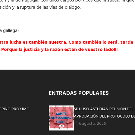
zón y la demagogia. Con unos cargos políticos que ni saben, ni qu
ición y la ruptura de las vías de diálogo.
a gallega?
estra lucha es también nuestra. Como también lo será, tarde
Porque la justicia y la razón están de vuestro lado!!!
ENTRADAS POPULARES
TERINO PRÓXIMO
SPJ-USO ASTURIAS. REUNIÓN DEL
APROBACIÓN DEL PROTOCOLO DE
6 agosto, 2026