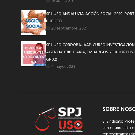
19 abril, 2018
SPJ-USO ANDALUCÍA. ACCIÓN SOCIAL 2019, PORT
PÚBLICO
28 septiembre, 2021
SPJ-USO CORDOBA. IAAP. CURSO INVESTIGACIÓN
AGENCIA TRIBUTARIA, EMBARGOS Y EXHORTOS T
GP02)
4 mayo, 2023
SOBRE NOS
El Sindicato Profe
tercer sindicato e
representantes sin