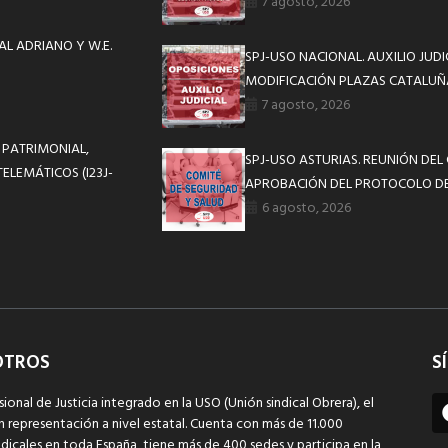
7 agosto, 2026
AL ADRIANO Y W.E.
SPJ-USO NACIONAL. AUXILIO JUD
MODIFICACIÓN PLAZAS CATALUÑ
7 agosto, 2026
 PATRIMONIAL,
SPJ-USO ASTURIAS. REUNIÓN DEL
ELEMÁTICOS (I23J-
APROBACIÓN DEL PROTOCOLO DE
6 agosto, 2026
OTROS
S
sional de Justicia integrado en la USO (Unión sindical Obrera), el
n representación a nivel estatal. Cuenta con más de 11.000
dicales en toda España, tiene más de 400 sedes y participa en la