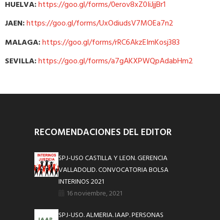
HUELVA:
https://goo.gl/forms/0erov8xZ0IiJjjBr1
JAEN:
https://goo.gl/forms/UxOdiudsV7MOEa7n2
MALAGA:
https://goo.gl/forms/rRC6AkzEImKosj383
SEVILLA:
https://goo.gl/forms/a7gAKXPWQpAdabHm2
RECOMENDACIONES DEL EDITOR
SPJ-USO CASTILLA Y LEON. GERENCIA
VALLADOLID. CONVOCATORIA BOLSA
INTERINOS 2021
16 noviembre, 2021
SPJ-USO. ALMERIA. IAAP. PERSONAS