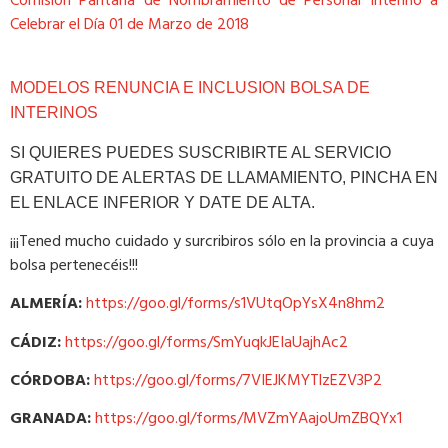
Comisión Paritaria de Nombramiento de Personal Interino a
Celebrar el Día 01 de Marzo de 2018
MODELOS RENUNCIA E INCLUSION BOLSA DE
INTERINOS
SI QUIERES PUEDES SUSCRIBIRTE AL SERVICIO
GRATUITO DE ALERTAS DE LLAMAMIENTO, PINCHA EN
EL ENLACE INFERIOR Y DATE DE ALTA.
¡¡¡Tened mucho cuidado y surcribiros sólo en la provincia a cuya
bolsa pertenecéis!!!
ALMERÍA:
https://goo.gl/forms/s1VUtqOpYsX4n8hm2
CÁDIZ:
https://goo.gl/forms/SmYuqkJEIaUajhAc2
CÓRDOBA:
https://goo.gl/forms/7VIEJKMYTlzEZV3P2
GRANADA:
https://goo.gl/forms/MVZmYAajoUmZBQYx1