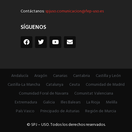
Contáctanos:
spjuso.comunicacion@fep-uso.es
SÍGUENOS
Andalucía
Aragón
Canarias
Cantabria
Castilla y León
Castilla-La Mancha
Catalunya
Ceuta
Comunidad de Madrid
Comunidad Foral de Navarra
Comunitat Valenciana
Extremadura
Galicia
Illes Balears
La Rioja
Melilla
País Vasco
Principado de Asturias
Región de Murcia
© SPJ – USO. Todos los derechos reservados.