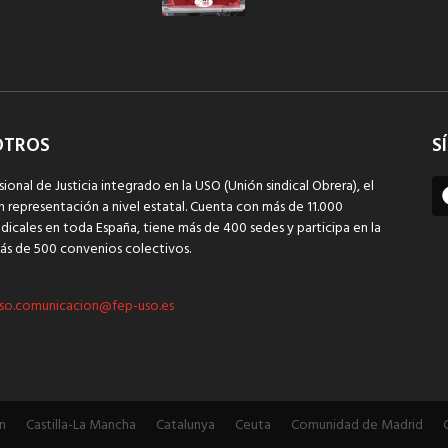
OTROS
S
sional de Justicia integrado en la USO (Unión sindical Obrera), el
n representación a nivel estatal. Cuenta con más de 11.000
dicales en toda España, tiene más de 400 sedes y participa en la
ás de 500 convenios colectivos.
so.comunicacion@fep-uso.es
n
Castilla-La Mancha
Catalunya
Ceuta
Comunidad de Madrid