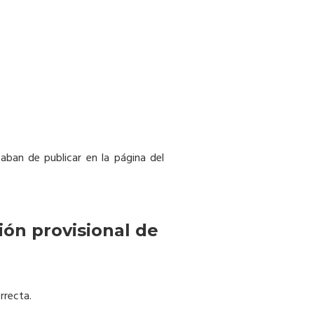
caban de publicar en la página del
ión provisional de
rrecta.