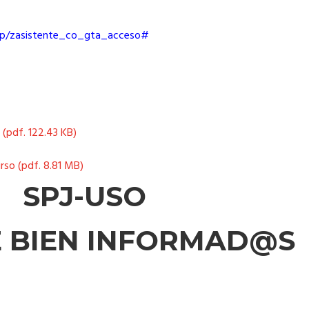
/sap/zasistente_co_gta_acceso#
f (pdf. 122.43 KB)
rso (pdf. 8.81 MB)
SPJ-USO
E BIEN INFORMAD@S