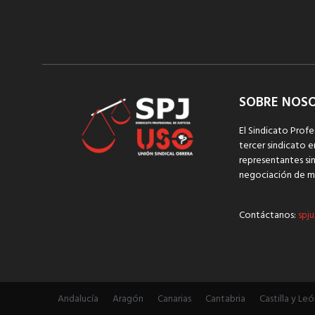
SOBRE NOS
El Sindicato Profe
tercer sindicato e
representantes sin
negociación de m
Contáctanos:
spju
Andalucía
Aragón
Canarias
Cantabria
Castilla y Leó